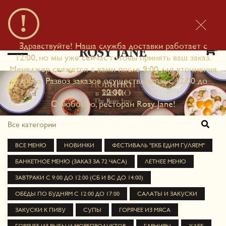
Удобнее в приложении
×
Загрузить
Для IOS и Android
Здравствуйте! Наша служба доставки работает с
0
12:00, но мы уже сейчас готовы принять ваш заказ.
Менеджер свяжется с вами после 9:00 для уточнения
заказа. Развоз заказов осуществляется с 12:00 до
22:00.
С любовью, ресторан Rosy Jane!
Все категории
ВСЕ МЕНЮ
НОВИНКИ
ФЕСТИВАЛЬ "ЕКБ ЕДИМ ГУЛЯЕМ"
БАНКЕТНОЕ МЕНЮ (ЗАКАЗ ЗА 72 ЧАСА)
ЛЕТНЕЕ МЕНЮ
ЗАВТРАКИ С 9:00 ДО 12:00 (СБ И ВС ДО 14:00)
ОБЕДЫ ПО БУДНЯМ С 12:00 ДО 17:00
САЛАТЫ И ЗАКУСКИ
ЗАКУСКИ К ПИВУ
СУПЫ
ГОРЯЧЕЕ ИЗ МЯСА
ГОРЯЧЕЕ ИЗ РЫБЫ И МОРЕПРОДУКТОВ
ГАРНИРЫ
ХЛЕБ