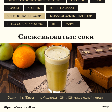
СОУСЫ
ДЕСЕРТЫ
ТОРТЫ НА ЗАКАЗ
СВЕЖЕВЫЖАТЫЕ СОКИ
БЕЗАЛКОГОЛЬНЫЕ НАПИТКИ
ПИВО СО СКИДКОЙ 50%
18 +
МАРКЕТ
Свежевыжатые соки
Белки - 1 г, Жиры - 1 г, Углеводы - 29 г, 129 ккал в одной порции
Фреш яблоко 250 мл
250 гр