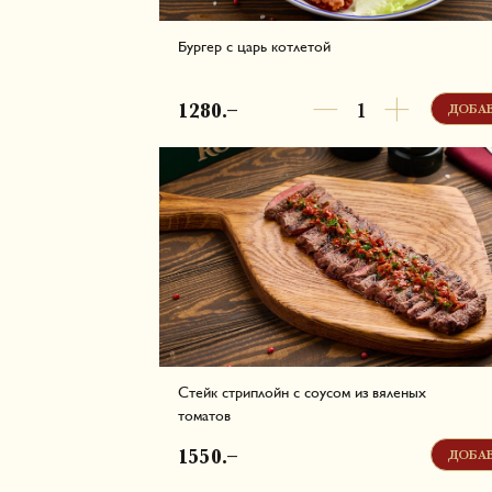
Бургер с царь котлетой
Сочная говяжья котлета с ароматом костра, с
расплавленным сыром и хрустящим жаренным
беконом. Подаётся с соусом, со свежим салато
1280.–
ДОБА
спелыми томатами, красным луком и маринов
огурцами.
Белки - 31.45 г, Жиры - 61.44 г, Углеводы - 19.05 
754.93 ккал в одной порции
Стейк стриплойн с соусом из вяленых
томатов
Премиальный стейк из тонкого края с ярким м
вкусом. Подается с соусом из вяленых томатов
1550.–
ДОБА
пряных трав.