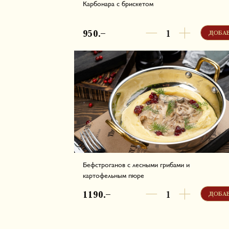
Карбонара с брискетом
Паста баветте из твёрдых сортов пшеницы, не
сливочный соус с желтком, сыр Пармезан, жа
950.–
ДОБА
бекон и нежный брискет из говяжьей грудинки.
Белки - 29.46 г, Жиры - 67.91 г, Углеводы - 64.71 
987.86 ккал в одной порции
Бефстроганов с лесными грибами и
картофельным пюре
Говяжья вырезка, репчатый лук и лесные грибы
томлёные в сливках. Подаём с воздушным
1190.–
ДОБА
картофельным пюре и мочёной клюквой.
Белки - 28.22 г, Жиры - 42.08 г, Углеводы - 39.25
648.64 ккал в одной порции