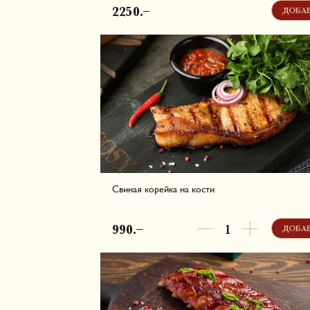
запоминающимся особым вкусом. Готовим на 
2250.–
ДОБА
с ароматным маслом, до желаемой вам прожар
Белки - 45.35 г, Жиры - 63.04 г, Углеводы - 5.96 
772.56 ккал в одной порции
Свиная корейка на кости
Сочная свиная корейка, маринованная с папри
острым красным перцем. Готовим на гриле, по
990.–
ДОБА
томатной сальсой и свежей зеленью.
Белки - 45.85 г, Жиры - 117.77 г, Углеводы - 15.56
1305.55 ккал в одной порции