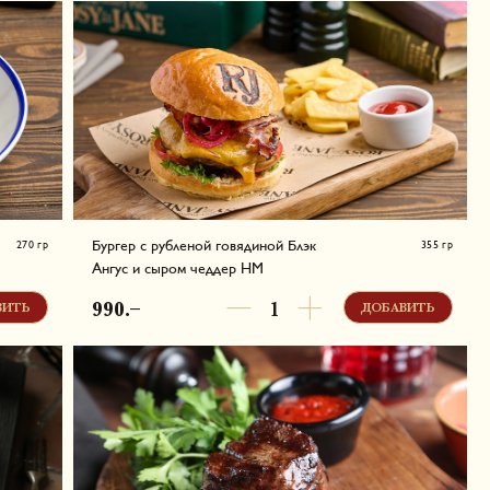
Белки - 25.07 г, Жиры - 65.51 г, Углеводы - 55.12 г,
,
910.36 ккал в одной порции
Бургер с рубленой говядиной Блэк
270 гр
355 гр
Ангус и сыром чеддер НМ
Наш фирменный бургер с рубленой говядиной Блэк
в
Ангус, поджаренным беконом и соусом Барбекю.
990.–
ВИТЬ
ДОБАВИТЬ
Подаем с хрустящим картофелем фри и кетчупом
, 451.9
Белки - 32.39 г, Жиры - 29.03 г, Углеводы - 78.42 г,
704.46 ккал в одной порции