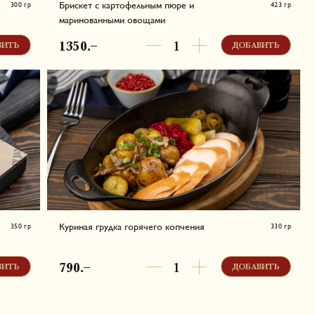
Брискет с картофельным пюре и
300 гр
423 гр
Сочная и очень нежная телячья вырезка, копчёная в
маринованными овощами
жный
смокере более 12 часов при низкой температуре.
ренный
Подаём с воздушным картофельным пюре и
1350.–
ВИТЬ
ДОБАВИТЬ
маринованным луком, маринованным перцем
халапеньо и консервированными огурцами.
г,
Белки - 32.16 г, Жиры - 37.73 г, Углеводы - 49.8 г,
667.4 ккал в одной порции
Куриная грудка горячего копчения
350 гр
330 гр
,
Сочная куриная грудка собственного копчения с
бейби-картофелем, обжаренными грибами,
790.–
ВИТЬ
ДОБАВИТЬ
маринованным красным луком и перцем Халапеньо.
 г,
Белки - 28.07 г, Жиры - 42.48 г, Углеводы - 40.33 г,
655.93 ккал в одной порции