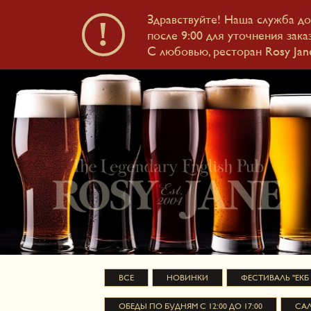
Здравствуйте! Наша служба до
+7 (343) 317-18-53
после 9:00 для уточнения заказ
С любовью, ресторан Rosy Jan
ВСЕ
НОВИНКИ
ФЕСТИВАЛЬ "ЕКБ
ОБЕДЫ ПО БУДНЯМ С 12:00 ДО 17:00
САЛ