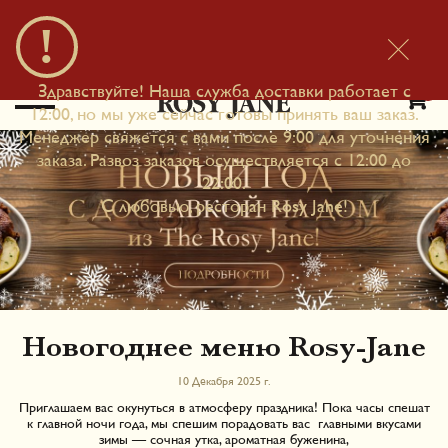
Удобнее в приложении
×
Загрузить
Для IOS и Android
Здравствуйте! Наша служба доставки работает с
0
12:00, но мы уже сейчас готовы принять ваш заказ.
Менеджер свяжется с вами после 9:00 для уточнения
заказа. Развоз заказов осуществляется с 12:00 до
22:00.
С любовью, ресторан Rosy Jane!
Новогоднее меню Rosy-Jane
10 Декабря 2025 г.
Приглашаем вас окунуться в атмосферу праздника! Пока часы спешат
к главной ночи года, мы спешим порадовать вас
главными вкусами
зимы
— сочная утка, ароматная буженина,