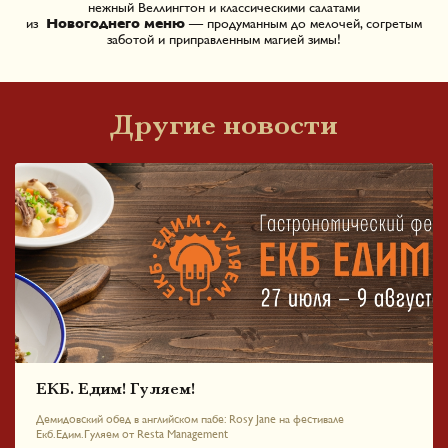
нежный Веллингтон и классическими салатами
из
Новогоднего меню
— продуманным до мелочей, согретым
заботой и приправленным магией зимы!
Другие новости
ЕКБ. Едим! Гуляем!
Демидовский обед в английском пабе: Rosy Jane на фестивале
Екб.Едим.Гуляем от Resta Management